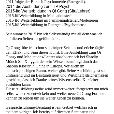
2011 folgte der Bereich Psychometrie (Energetik).
2014 die Ausbildung zum HP Psych
2015-lfd Weiterbildung in Qi Gong (Sifu/Lehrer)
2015-lfdWeiterbildung in Meditationstechniken
2015-lfd Weiterbildung im Familienaufstellen/Moderieren
2015-lfd Weiterbildung in Energetik/Psychometrie
Seit nunmehr 2015 bin ich Selbstständig mit all dem was ich
auf diesen Seiten ausgeführt habe.
Qi Gong übe ich schon seit einiger Zeit aus und erlebe täglich
den Effekt und Sinn dieser Kunst. Eine Ausbildung zum Qi-
Gong- und Meditations-Lehrer absolvierte ich bei Shaolin
Mönch Shi Xinggui, der sein Wissen beauftragt durch das
Shaolin Kloster in China in Europa, vor allem im
deutschsprachigen Raum, weiter gibt. Seine Ausbildung ist so
umfassend und im Leistungssport und Wirtschaft gleichermaßen
geschätzt, dass ich Danke seines Wissens selbst Kursleiter
ausbilden kann.
Diese Ausbildungsreihe wird immer weiter fortgesetzt um mich
selbst weiter zu entwickeln und weiter neue Qi Gong Formen
kennen zu lernen um sie weiter geben zu können.
Gesprächsführung/Beratung ist ein Gebiet welches ich in
meinem vorigen Job bereits auf diversen Seminaren und